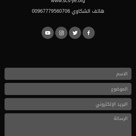
www.scs-ye.org
هاتف الشكاوي 00967779560706